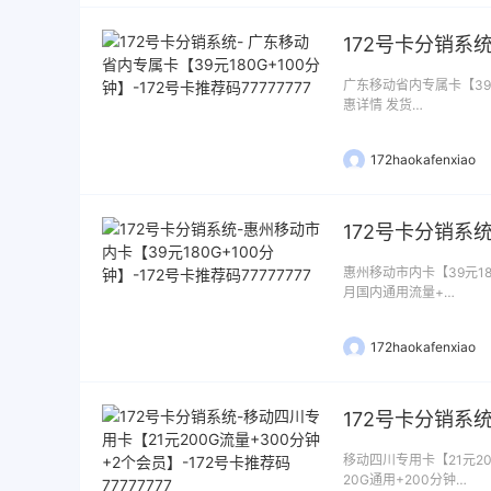
广东移动省内专属卡【39元
惠详情 发货…
172haokafenxiao
惠州移动市内卡【39元180
月国内通用流量+…
172haokafenxiao
移动四川专用卡【21元20
20G通用+200分钟…