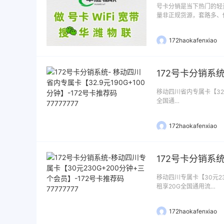
号卡分销是当下热门的轻
量非正规货源，套路多、
172haokafenxiao
移动四川省内专属卡【32.9元
全国通…
172haokafenxiao
移动四川专属卡【30元23
租享20G全国通用流…
172haokafenxiao