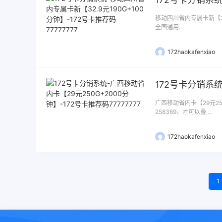
移动四川省内专属卡新【32.
全国通用…
172haokafenxiao
广西移动省内卡【29元25
258369，才可以叠…
172haokafenxiao
1