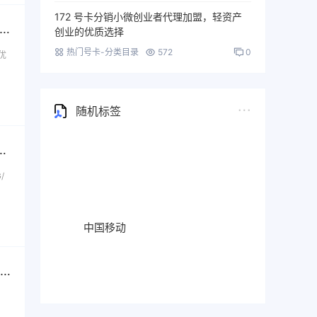
172 号卡分销小微创业者代理加盟，轻资产
号卡分销系统- 广东移动省内专属卡【39元180G+100分钟】-172号卡推荐码77777777
创业的优质选择
热门号卡-分类目录
572
0
优
随机标签
9元180G+100分钟】-172号卡推荐码77777777
/
中国移动
172号卡分销系统-移动四川专用卡【21元200G流量+300分钟+2个会员】-172号卡推荐码77777777