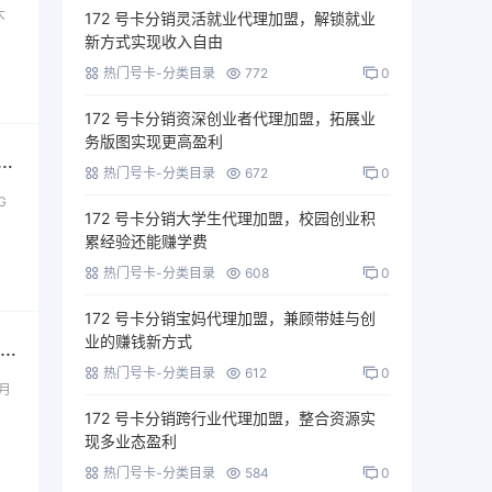
大
172 号卡分销灵活就业代理加盟，解锁就业
新方式实现收入自由
热门号卡-分类目录
772
0
172 号卡分销资深创业者代理加盟，拓展业
务版图实现更高盈利
 移动四川省内专属卡【32.9元190G+100分钟】-172号卡推荐码77777777
热门号卡-分类目录
672
0
G
172 号卡分销大学生代理加盟，校园创业积
累经验还能赚学费
热门号卡-分类目录
608
0
172 号卡分销宝妈代理加盟，兼顾带娃与创
业的赚钱新方式
172号卡分销系统-移动四川专属卡【30元230G+200分钟+三个会员】-172号卡推荐码77777777
热门号卡-分类目录
612
0
元月
172 号卡分销跨行业代理加盟，整合资源实
现多业态盈利
热门号卡-分类目录
584
0